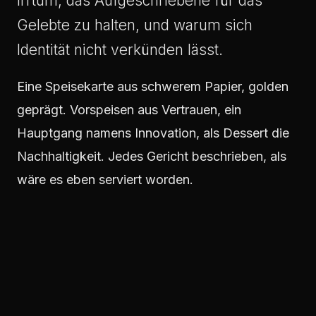
Irrtum, das Aufgeschriebene für das
Gelebte zu halten, und warum sich
Identität nicht verkünden lässt.
Eine Speisekarte aus schwerem Papier, golden
geprägt. Vorspeisen aus Vertrauen, ein
Hauptgang namens Innovation, als Dessert die
Nachhaltigkeit. Jedes Gericht beschrieben, als
wäre es eben serviert worden.
Die Gäste bestellen. Aus der Küche kommt
nichts. Sie ist dunkel, und das seit Jahren.
So hängt in tausend Foyers das
Unternehmensleitbild. Schön gesetzt,