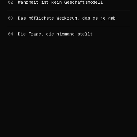
Wahrheit ist kein Geschäftsmodell
Das höflichste Werkzeug, das es je gab
Die Frage, die niemand stellt
Die falsche Frage
Erstmals erschienen in
purplethoughts
, 3. März
2026.
Im Mittelalter gab es eine Figur, die es
heute nicht mehr gibt.