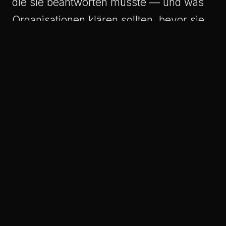
die sie beantworten müsste — und was
Organisationen klären sollten, bevor sie
Exploit und Explore strukturell trennen.
Im Nebentrakt der Zentrale sitzt ein kleines
Team. Acht Leute. Sie heißen
Explore-Unit
,
XYZ-Lab
,
Next-Innovation
oder
X
. Andere
Metriken, andere Kultur, andere Freiheitsgrade.
Wenn sie scheitern, liegt es selten am Budget.
Wenn sie erfolgreich sind, wird ihr Erfolg selten
im Haus transparent gemacht.
Im Haus nennen sie die anderen
die Spielwiese
.
Im Lab nennen sie das Haus
den Tanker
. Beide
Begriffe sind abfällig gemeint. Beide Seiten